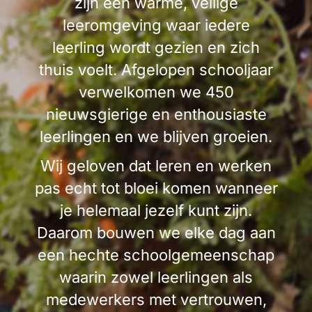
zijn een warme, veilige
leeromgeving waar iedere
leerling wordt gezien en zich
thuis voelt. Afgelopen schooljaar
verwelkomen we 450
nieuwsgierige en enthousiaste
leerlingen en we blijven groeien.
Wij geloven dat leren en werken
pas echt tot bloei komen wanneer
je helemaal jezelf kunt zijn.
Daarom bouwen we elke dag aan
een hechte schoolgemeenschap
waarin zowel leerlingen als
medewerkers met vertrouwen,