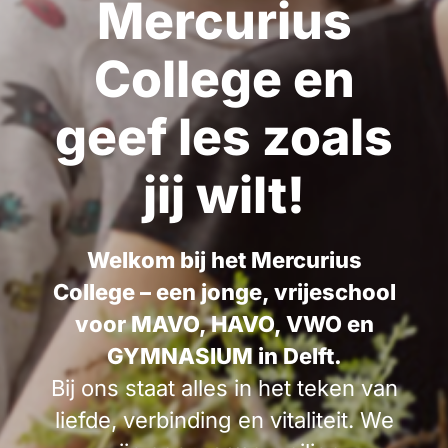
Mercurius
College en
geef les zoals
jij wilt!
Welkom bij het Mercurius
College – een jonge, vrijeschool
voor MAVO, HAVO, VWO en
GYMNASIUM in Delft.
Bij ons staat alles in het teken van
liefde, verbinding en vitaliteit. We